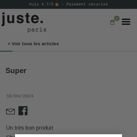
Avis 4.7/5
- Paiement sécurisé
0
< Voir tous les articles
COMMANDER
NOS PRODUITS
Super
NOS GAMMES
NOS VALEURS
30/09/2024
KIT
D'ESSAI
AVIS
⭐
Un très bon produit