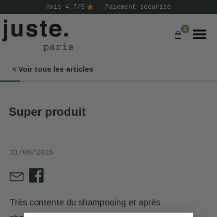
Avis 4.7/5
- Paiement sécurisé
0
< Voir tous les articles
COMMANDER
NOS PRODUITS
Super produit
NOS GAMMES
NOS VALEURS
31/08/2025
KIT
D'ESSAI
AVIS
⭐
Très contente du shampooing et après