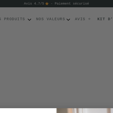
Avis 4.7/5
- Paiement sécurisé
S PRODUITS
NOS VALEURS
AVIS ⭐
KIT D