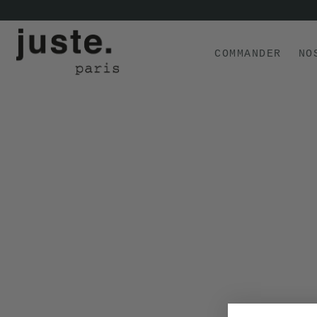
COMMANDER
NO
COMMANDER
NOS PRODUITS
NOS GAMMES
NOS VALEURS
KIT
D'ESSAI
AVIS
⭐