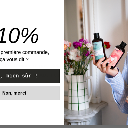
-10%
e première commande,
ça vous dit ?
grette absolument pas. Cela fait 2 mois à peu près que j’
x sont plus beaux, moins ternes, moins gras , plus facile
, bien sûr !
❤️ Bélinda
Non, merci
Voir