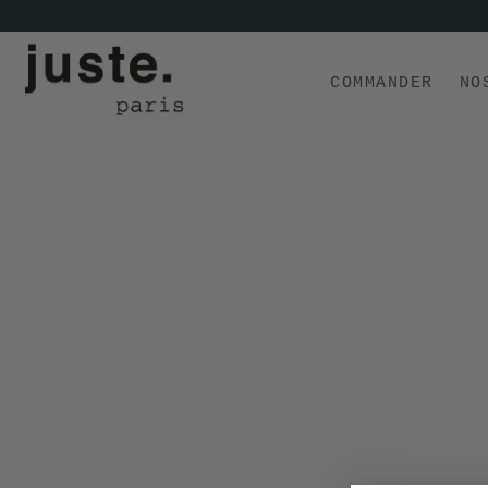
COMMANDER
NO
COMMANDER
NOS PRODUITS
NOS GAMMES
NOS VALEURS
KIT
D'ESSAI
AVIS
⭐