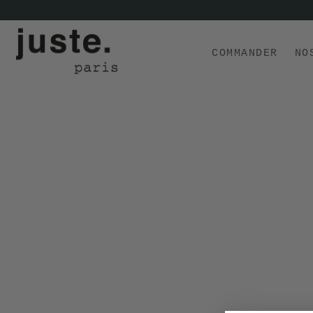
COMMANDER
NO
COMMANDER
NOS PRODUITS
NOS GAMMES
NOS VALEURS
KIT
D'ESSAI
AVIS
⭐