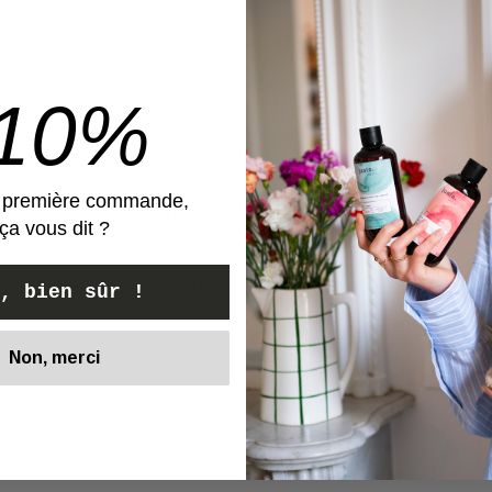
-10%
e première commande,
éfastes » de l’été ont totalement disparus !
ça vous dit ?
idiennement, mes cheveux n’ont jamais été aussi doux et b
, bien sûr !
Non, merci
Voir