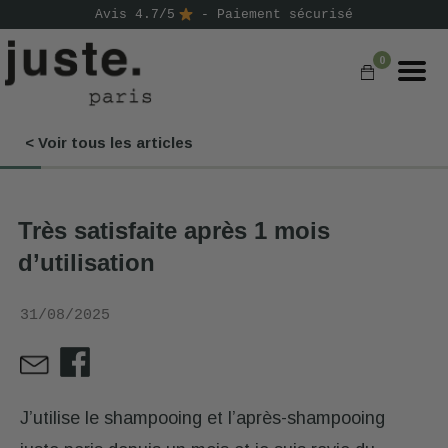
Avis 4.7/5
- Paiement sécurisé
0
< Voir tous les articles
COMMANDER
NOS PRODUITS
Très satisfaite après 1 mois
NOS GAMMES
d’utilisation
NOS VALEURS
31/08/2025
KIT
D'ESSAI
AVIS
⭐
J’utilise le shampooing et l’après-shampooing