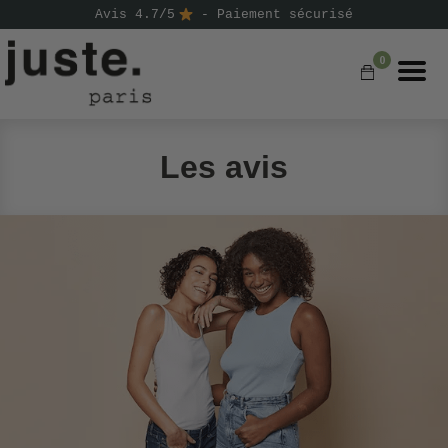
Avis 4.7/5
- Paiement sécurisé
0
COMMANDER
Les avis
NOS PRODUITS
NOS GAMMES
NOS VALEURS
KIT
D'ESSAI
AVIS
⭐