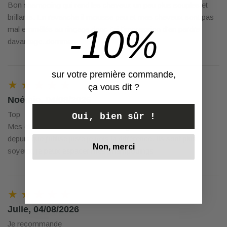
Bon shampoing qui rend les cheveux un peu plus souples et
brillants. En revanche il mousse peu et mes cheveux sont pas
-10%
mal emmêlés au rinçage donc j'ai l'impression d'en perdre
davantage..dommage
sur votre première commande,
★ ★ ★ ★ ★
ça vous dit ?
Noémie, 04/08/2026
Top
Oui, bien sûr !
Mes cheveux avaient tendance à regraisser très vite mais
depuis que j'utilise juste je vois la différence. Ils sont plus
Non, merci
soyeux, je peux espacer mes shampooings
★ ★ ★ ★ ★
Julie, 04/08/2026
Je recommande