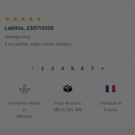
★ ★ ★ ★ ★
Laëtitia, 23/07/2026
Shampooing
Il est parfait, super bonne marque
1
2
3
4
5
6
7
>
Formules saines
Frais de ports
Fabriqué en
et
offerts dès 40€
France
efficaces