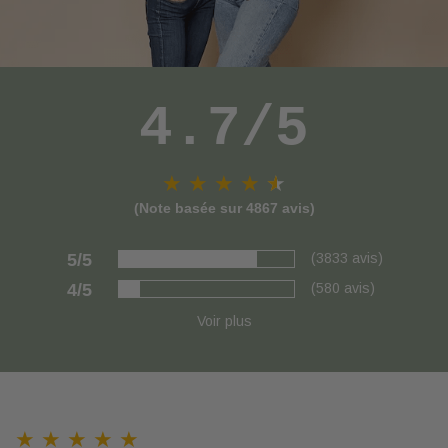
CONSEILS
MON
4.7/5
COMPTE
Retrouver
mes
★ ★ ★ ★
★
★
diagnostics,
(Note basée sur 4867 avis)
renouveler
une
5/5
(3833 avis)
commande,
4/5
(580 avis)
suivre
mes
Voir plus
commandes,
gérer
mes
abonnements.
★ ★ ★ ★ ★