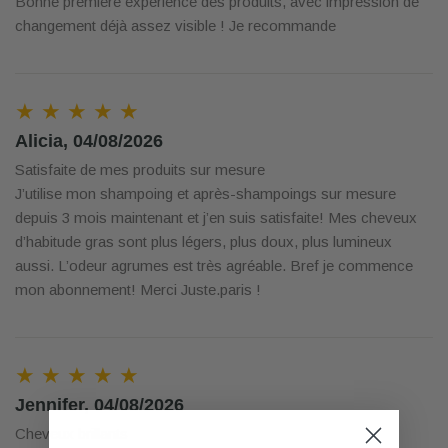
Bonne première expérience des produits, avec impression de
changement déjà assez visible ! Je recommande
★ ★ ★ ★ ★
Alicia, 04/08/2026
Satisfaite de mes produits sur mesure
J’utilise mon shampoing et après-shampoings sur mesure
depuis 3 mois maintenant et j’en suis satisfaite! Mes cheveux
d’habitude gras sont plus légers, plus doux, plus lumineux
aussi. L’odeur agrumes est très agréable. Bref je commence
mon abonnement! Merci Juste.paris !
★ ★ ★ ★ ★
Jennifer, 04/08/2026
Cheveux brillants