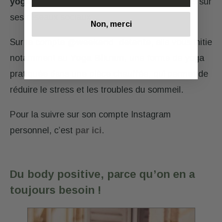
yoga
, publie des photos et contenus inspirants sur
ses réseaux sociaux.
Non, merci
Sur le compte
@weekend_detente
, elle vous initie
notamment au
Yoga Bikram,
une forme de yoga
pratiquée dans une pièce chauffée, qui permet de
réduire le stress et les troubles du sommeil.
Pour la suivre sur son compte Instagram
personnel, c’est
par ici
.
Du body positive, parce qu’on en a
toujours besoin !