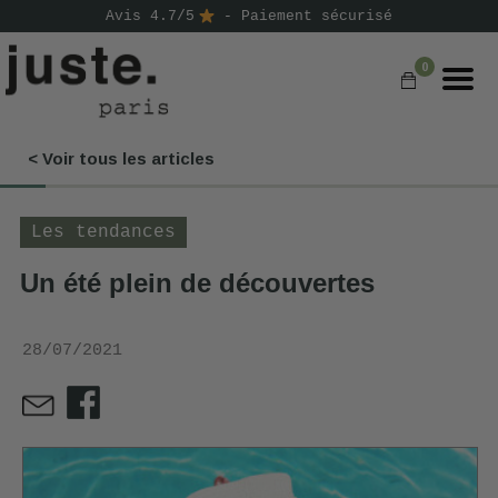
Avis 4.7/5
- Paiement sécurisé
0
< Voir tous les articles
COMMANDER
NOS PRODUITS
Les tendances
NOS GAMMES
Un été plein de découvertes
NOS VALEURS
28/07/2021
KIT
D'ESSAI
AVIS
⭐