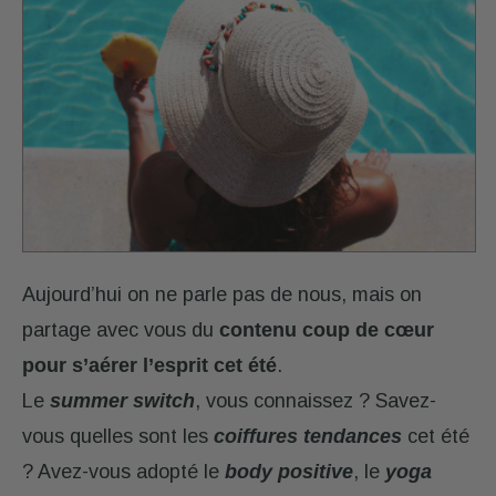
CONSEILS
MON
COMPTE
Retrouver
mes
diagnostics,
renouveler
une
Aujourd’hui on ne parle pas de nous, mais on
commande,
suivre
partage avec vous du
contenu coup de cœur
mes
pour s’aérer l’esprit cet été
.
commandes,
Le
summer switch
, vous connaissez ? Savez-
gérer
mes
vous quelles sont les
coiffures tendances
cet été
abonnements.
? Avez-vous adopté le
body positive
, le
yoga