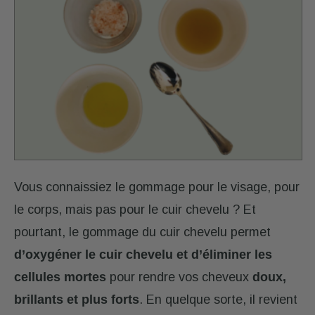
CONSEILS
MON
COMPTE
Retrouver
mes
diagnostics,
renouveler
une
Vous connaissiez le gommage pour le visage, pour
commande,
suivre
le corps, mais pas pour le cuir chevelu ? Et
mes
pourtant, le gommage du cuir chevelu permet
commandes,
d’oxygéner le cuir chevelu et d’éliminer les
gérer
mes
cellules mortes
p
our rendre vos cheveux
doux,
abonnements.
brillants et plus forts
. En quelque sorte, il revient