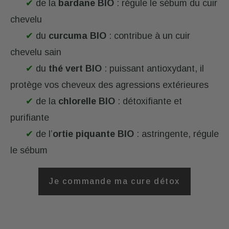
✔
de la
bardane BIO
: régule le sébum du cuir
chevelu
✔
du
curcuma BIO
: contribue à un cuir
chevelu sain
✔
du
thé vert BIO
: puissant antioxydant, il
protège vos cheveux des agressions extérieures
✔
de la
chlorelle BIO
: détoxifiante et
purifiante
✔
de l’
ortie piquante BIO
: astringente, régule
le sébum
Je commande ma cure détox