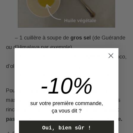
– 1 cuillère à soupe de
gros sel
(de Guérande
ou d’Himalaya par exemple)
– 1 cuillère à soupe d’
huile végétale
(de coco,
d’olive ou d’argan par exemple)
– 1 cuillère à soupe de
vinaigre de cidre
-10%
Pour procéder au gommage, appliquez-le en
massant
très délicatement
le cuir chevelu, puis
sur votre première commande,
rincez abondamment. Ce gommage est
ne doit
ça vous dit ?
pas être pratiqué plus d’une fois par semaine.
Oui, bien sûr !