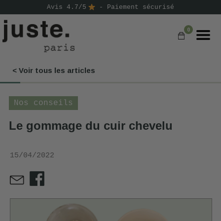
Avis 4.7/5
- Paiement sécurisé
0
< Voir tous les articles
COMMANDER
NOS PRODUITS
Nos conseils
NOS GAMMES
Le gommage du cuir chevelu
NOS VALEURS
15/04/2022
KIT
D'ESSAI
AVIS
⭐